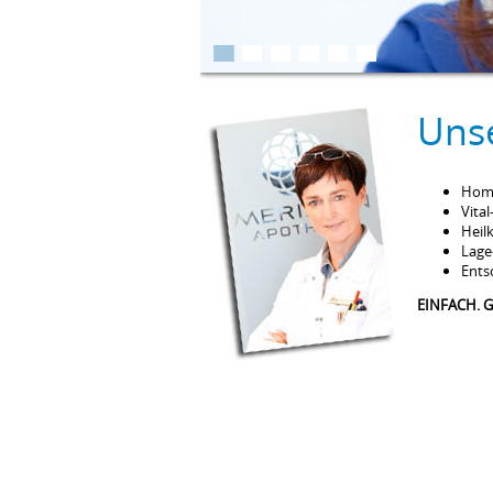
Uns
Homö
Vita
Heil
Lage
Ents
EINFACH. G