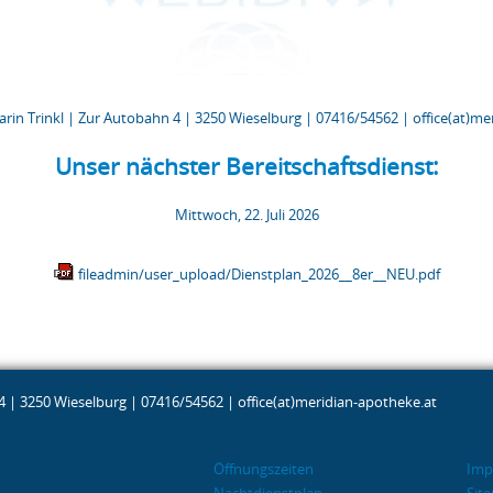
arin Trinkl | Zur Autobahn 4 | 3250 Wieselburg | 07416/54562 |
office(at)me
Unser nächster Bereitschaftsdienst:
Mittwoch, 22. Juli 2026
fileadmin/user_upload/Dienstplan_2026__8er__NEU.pdf
 4 | 3250 Wieselburg | 07416/54562 |
office(at)meridian-apotheke.at
Öffnungszeiten
Imp